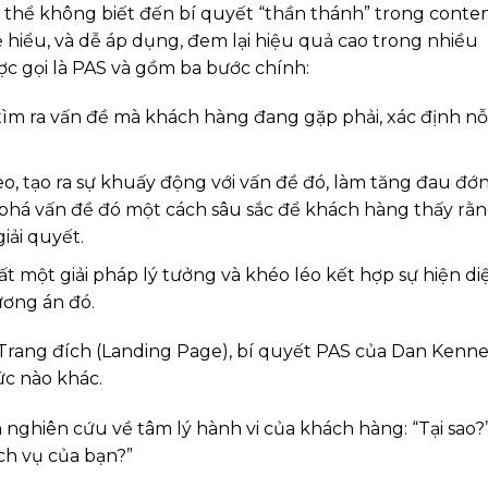
 thể không biết đến bí quyết “thần thánh” trong conte
 hiểu, và dễ áp dụng, đem lại hiệu quả cao trong nhiều
c gọi là PAS và gồm ba bước chính:
 tìm ra vấn đề mà khách hàng đang gặp phải, xác định nỗ
eo, tạo ra sự khuấy động với vấn đề đó, làm tăng đau đớ
 phá vấn đề đó một cách sâu sắc để khách hàng thấy rằ
iải quyết.
uất một giải pháp lý tưởng và khéo léo kết hợp sự hiện di
ương án đó.
 Trang đích (Landing Page), bí quyết PAS của Dan Kenn
ức nào khác.
 nghiên cứu về tâm lý hành vi của khách hàng: “Tại sao?
ịch vụ của bạn?”