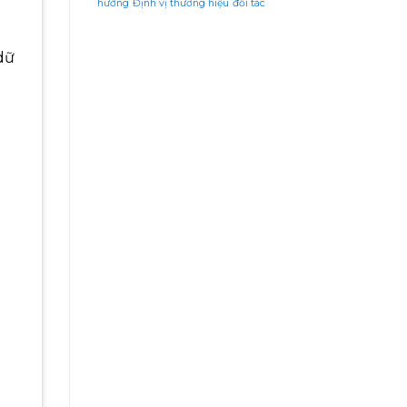
hướng
Định vị thương hiệu
đối tác
 dữ
à