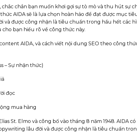
g, chắc chắn bạn muốn khơi gợi sự tò mò và thu hút sự c
g thức AIDA sẽ là lựa chọn hoàn hảo để đạt được mục tiê
ời và được công nhận là tiêu chuẩn trong hầu hết các h
u cho bạn hiểu rõ về công thức này.
content AIDA, và cách viết nội dung SEO theo công thứ
ss – Sự nhận thức)
iả
ời đọc
động mua hàng
lias St. Elmo và công bố vào tháng 8 năm 1948. AIDA có
opywriting lâu đời và được công nhận là tiêu chuẩn tro