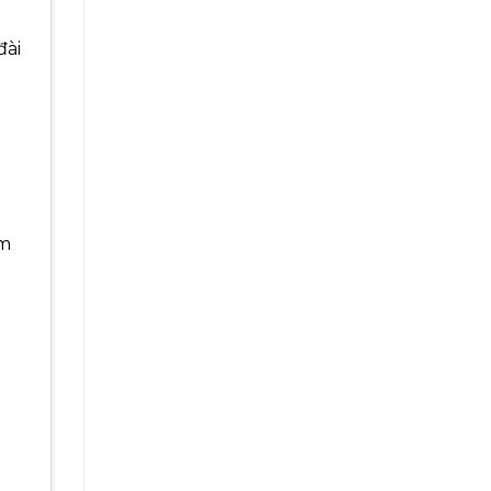
đài
ồm