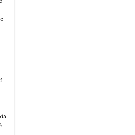
p
ức
á
 đa
,