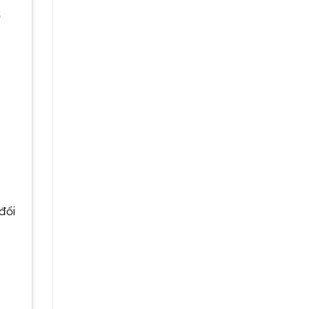
ợ
i
đổi