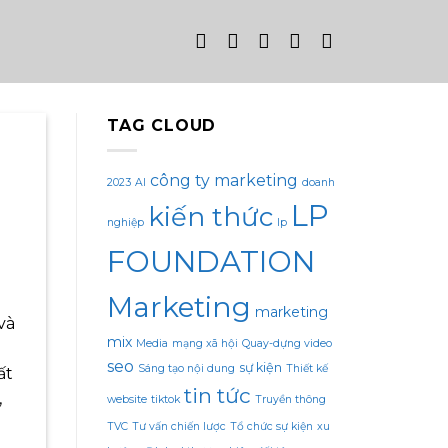
TAG CLOUD
công ty marketing
2023
AI
doanh
LP
kiến thức
nghiệp
lp
FOUNDATION
Marketing
marketing
và
mix
Media
mạng xã hội
Quay-dựng video
seo
sự kiện
Sáng tạo nội dung
Thiết kế
ất
tin tức
,
website
tiktok
Truyền thông
TVC
Tư vấn chiến lược
Tổ chức sự kiện
xu