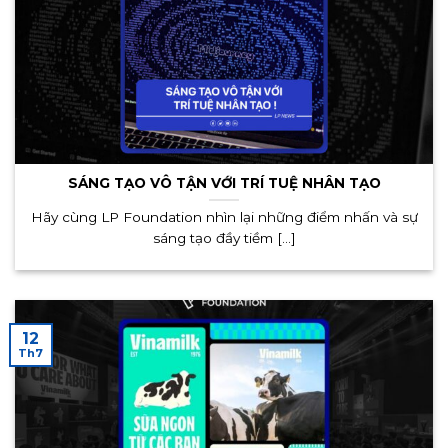
SÁNG TẠO VÔ TẬN VỚI TRÍ TUỆ NHÂN TẠO
Hãy cùng LP Foundation nhìn lại những điểm nhấn và sự
sáng tạo đầy tiềm [...]
12
Th7