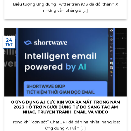
Biểu tượng ứng dụng Twitter trên iOS đã đổi thành X
nhưng vẫn phải giữ [...]
24
Th7
8 ỨNG DỤNG A.I CỰC XỊN VỪA RA MẮT TRONG NĂM
2023 HỖ TRỢ NGƯỜI DÙNG TỰ DO SÁNG TÁC ÂM
NHẠC, TRUYỆN TRANH, EMAIL VÀ VIDEO
Trong khi “cơn sốt” ChatGPT đã dần hạ nhiệt, hàng loạt
ứng dụng A.I vẫn [...]