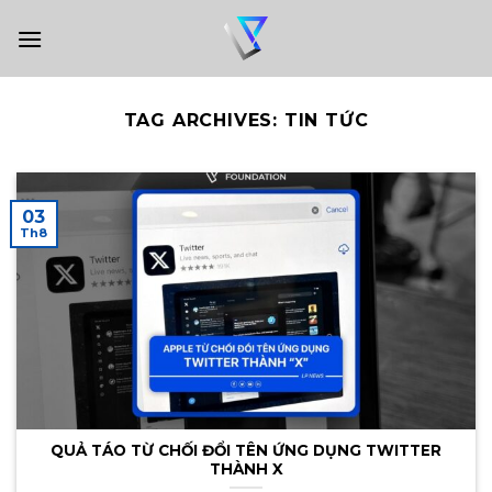
Skip
to
content
TAG ARCHIVES:
TIN TỨC
03
Th8
QUẢ TÁO TỪ CHỐI ĐỔI TÊN ỨNG DỤNG TWITTER
THÀNH X