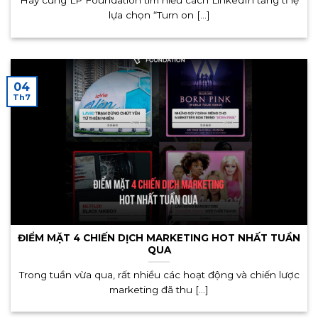
Hãy cùng LP Foundation tìm hiểu cách LinkedIn tăng tỉ lệ
lựa chọn “Turn on [...]
04
Th7
ĐIỂM MẶT 4 CHIẾN DỊCH MARKETING HOT NHẤT TUẦN
QUA
Trong tuần vừa qua, rất nhiều các hoạt động và chiến lược
marketing đã thu [...]