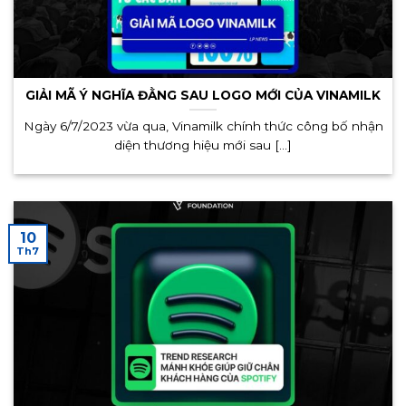
GIẢI MÃ Ý NGHĨA ĐẰNG SAU LOGO MỚI CỦA VINAMILK
Ngày 6/7/2023 vừa qua, Vinamilk chính thức công bố nhận
diện thương hiệu mới sau [...]
10
Th7