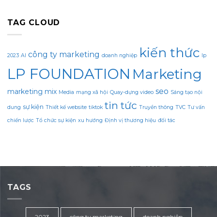
TAG CLOUD
kiến thức
công ty marketing
2023
AI
doanh nghiệp
lp
LP FOUNDATION
Marketing
seo
marketing mix
Media
mạng xã hội
Quay-dựng video
Sáng tạo nội
tin tức
sự kiện
dung
Thiết kế website
tiktok
Truyền thông
TVC
Tư vấn
chiến lược
Tổ chức sự kiện
xu hướng
Định vị thương hiệu
đối tác
TAGS
2023
công ty marketing
doanh nghiệp