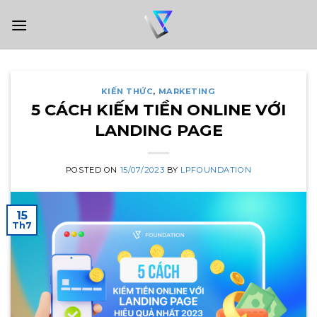
Skip
to
content
KIẾN THỨC
,
MARKETING
5 CÁCH KIẾM TIỀN ONLINE VỚI
LANDING PAGE
POSTED ON
15/07/2023
BY
LPFOUNDATION
15
Th7