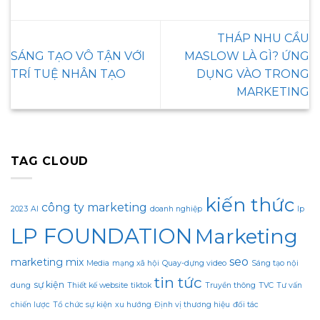
THÁP NHU CẦU
SÁNG TẠO VÔ TẬN VỚI
MASLOW LÀ GÌ? ỨNG
TRÍ TUỆ NHÂN TẠO
DỤNG VÀO TRONG
MARKETING
TAG CLOUD
kiến thức
công ty marketing
2023
AI
doanh nghiệp
lp
LP FOUNDATION
Marketing
seo
marketing mix
Media
mạng xã hội
Quay-dựng video
Sáng tạo nội
tin tức
sự kiện
dung
Thiết kế website
tiktok
Truyền thông
TVC
Tư vấn
chiến lược
Tổ chức sự kiện
xu hướng
Định vị thương hiệu
đối tác