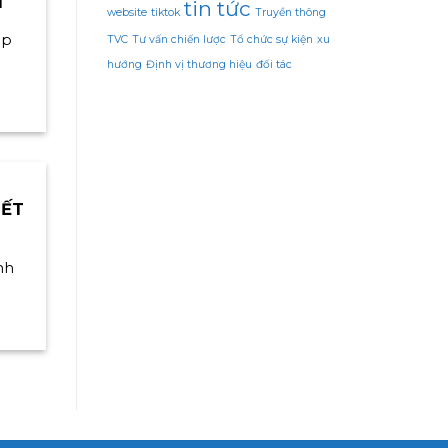
T
tin tức
website
tiktok
Truyền thông
áp
TVC
Tư vấn chiến lược
Tổ chức sự kiện
xu
hướng
Định vị thương hiệu
đối tác
IẾT
nh