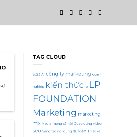
TAG CLOUD
HO
công ty marketing
2023
AI
doanh
LP
kiến thức
 sự
nghiệp
lp
FOUNDATION
Marketing
marketing
mix
Media
mạng xã hội
Quay-dựng video
seo
sự kiện
Sáng tạo nội dung
Thiết kế