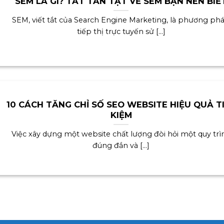
SEM LÀ GÌ? TẤT TẦN TẬT VỀ SEM BẠN NÊN BIẾ
SEM, viết tắt của Search Engine Marketing, là phương ph
tiếp thị trực tuyến sử [...]
10 CÁCH TĂNG CHỈ SỐ SEO WEBSITE HIỆU QUẢ T
KIỆM
Việc xây dựng một website chất lượng đòi hỏi một quy trì
đúng đắn và [...]