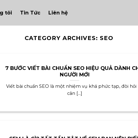
g tôi
Tin Tức
Liên hệ
CATEGORY ARCHIVES:
SEO
7 BƯỚC VIẾT BÀI CHUẨN SEO HIỆU QUẢ DÀNH C
NGƯỜI MỚI
Viết bài chuẩn SEO là một nhiệm vụ khá phức tạp, đòi hỏi
cân [...]